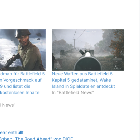
dmap für Battlefield 5
Neue Waffen aus Battlefield 5
en Vorgeschmack auf
Kapitel 5 gedataminet, Wake
 und listet die
Island in Spieldateien entdeckt
ostenlosen Inhalte
In "Battlefield News"
ld News"
ehr enthüllt
erfügbar: „The Road Ahead“ von DICE