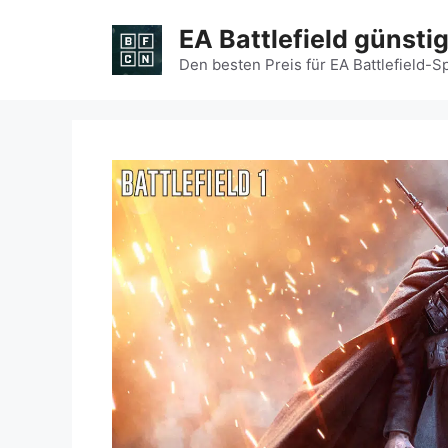
Zum
EA Battlefield günsti
Inhalt
springen
Den besten Preis für EA Battlefield-S