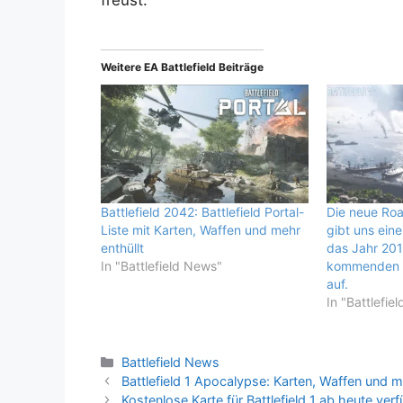
Weitere EA Battlefield Beiträge
Battlefield 2042: Battlefield Portal-
Die neue Roa
Liste mit Karten, Waffen und mehr
gibt uns ein
enthüllt
das Jahr 2019
In "Battlefield News"
kommenden k
auf.
In "Battlefie
Kategorien
Battlefield News
Battlefield 1 Apocalypse: Karten, Waffen und m
Kostenlose Karte für Battlefield 1 ab heute v