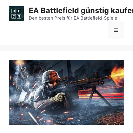
Zum
EA Battlefield günstig kaufe
Inhalt
springen
Den besten Preis für EA Battlefield-Spiele
Menü