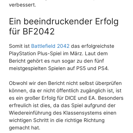
verbessert.
Ein beeindruckender Erfolg
für BF2042
Somit ist
Battlefield 2042
das erfolgreichste
PlayStation Plus-Spiel im März. Laut dem
Bericht gehört es nun sogar zu den fünf
meistgespielten Spielen auf PS5 und PS4.
Obwohl wir den Bericht nicht selbst überprüfen
können, da er nicht öffentlich zugänglich ist, ist
es ein großer Erfolg für DICE und EA. Besonders
erfreulich ist dies, da das Spiel aufgrund der
Wiedereinführung des Klassensystems einen
wichtigen Schritt in die richtige Richtung
gemacht hat.