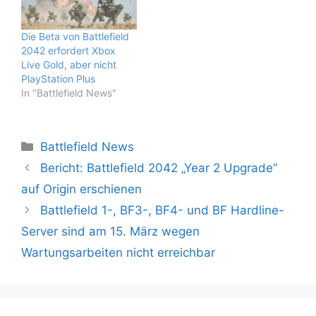
Dienstes angeboten
wurde. PS Plus-
Mitglieder aller Stufen
Die Beta von Battlefield
erhalten jeden Monat
2042 erfordert Xbox
etwa drei Spiele
Live Gold, aber nicht
kostenlos, und die
PlayStation Plus
Benutzer behalten den
In "Battlefield News"
Zugriff auf…
Kategorien
Battlefield News
Bericht: Battlefield 2042 „Year 2 Upgrade“
auf Origin erschienen
Battlefield 1-, BF3-, BF4- und BF Hardline-
Server sind am 15. März wegen
Wartungsarbeiten nicht erreichbar