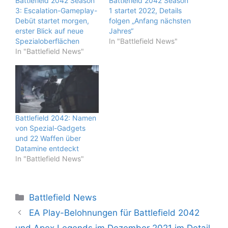
Battlefield 2042 Season
Battlefield 2042 Season
3: Escalation-Gameplay-
1 startet 2022, Details
Debüt startet morgen,
folgen „Anfang nächsten
erster Blick auf neue
Jahres“
Spezialoberflächen
In "Battlefield News"
In "Battlefield News"
Battlefield 2042: Namen
von Spezial-Gadgets
und 22 Waffen über
Datamine entdeckt
In "Battlefield News"
Kategorien
Battlefield News
EA Play-Belohnungen für Battlefield 2042
und Apex Legends im Dezember 2021 im Detail