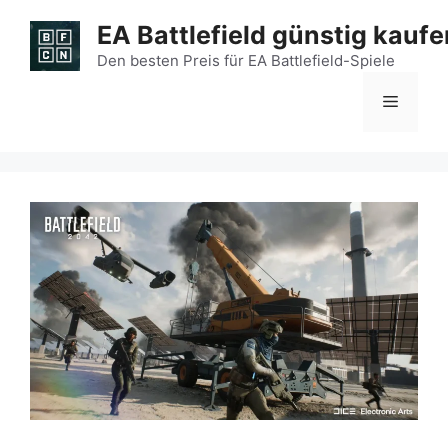
Zum
EA Battlefield günstig kaufe
Inhalt
springen
Den besten Preis für EA Battlefield-Spiele
Menü