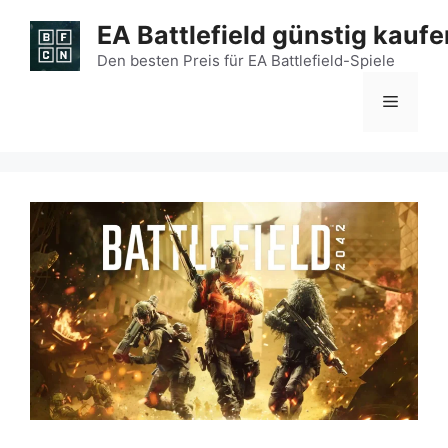
Zum
EA Battlefield günstig kaufe
Inhalt
springen
Den besten Preis für EA Battlefield-Spiele
Menü