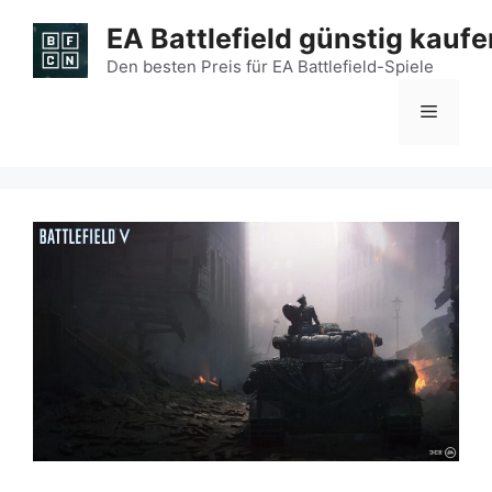
Zum
EA Battlefield günstig kaufe
Inhalt
springen
Den besten Preis für EA Battlefield-Spiele
Menü