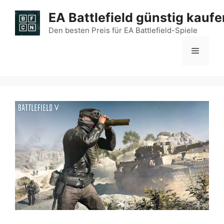
Zum
EA Battlefield günstig kaufe
Inhalt
springen
Den besten Preis für EA Battlefield-Spiele
Menü