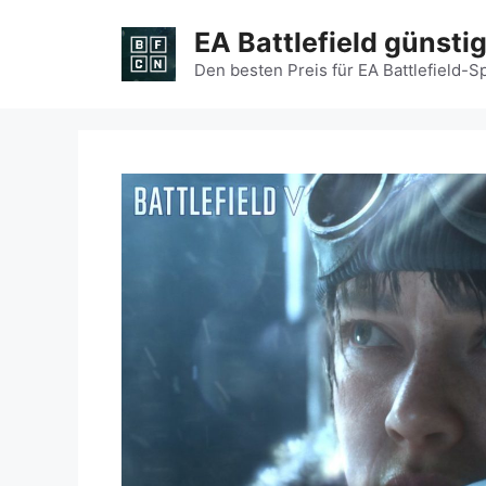
Zum
EA Battlefield günsti
Inhalt
springen
Den besten Preis für EA Battlefield-S