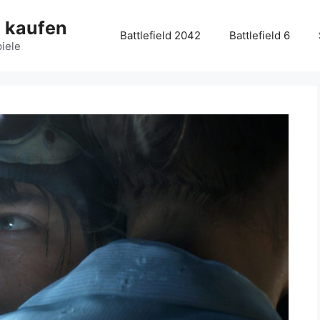
g kaufen
Battlefield 2042
Battlefield 6
piele