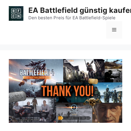
Zum
EA Battlefield günstig kaufe
Inhalt
springen
Den besten Preis für EA Battlefield-Spiele
Menü