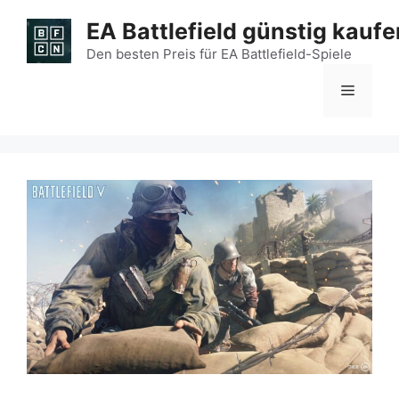
Zum
EA Battlefield günstig kaufe
Inhalt
springen
Den besten Preis für EA Battlefield-Spiele
Menü