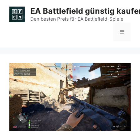
Zum
EA Battlefield günstig kaufe
Inhalt
springen
Den besten Preis für EA Battlefield-Spiele
Menü