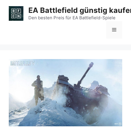
Zum
EA Battlefield günstig kaufe
Inhalt
springen
Den besten Preis für EA Battlefield-Spiele
Menü