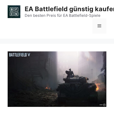
Zum
EA Battlefield günstig kaufe
Inhalt
springen
Den besten Preis für EA Battlefield-Spiele
Menü