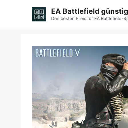
Zum
EA Battlefield günsti
Inhalt
springen
Den besten Preis für EA Battlefield-S