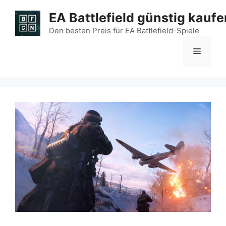
Zum
EA Battlefield günstig kaufe
Inhalt
springen
Den besten Preis für EA Battlefield-Spiele
Menü