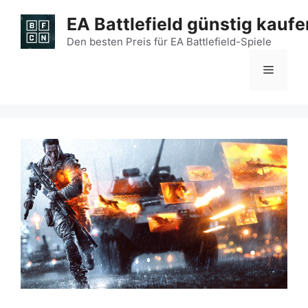
Zum
EA Battlefield günstig kaufe
Inhalt
springen
Den besten Preis für EA Battlefield-Spiele
Menü