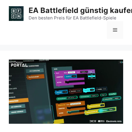
Zum
EA Battlefield günstig kaufe
Inhalt
springen
Den besten Preis für EA Battlefield-Spiele
Menü