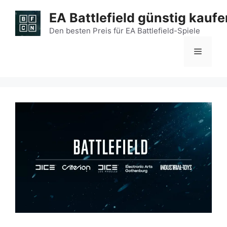
Zum
EA Battlefield günstig kaufe
Inhalt
springen
Den besten Preis für EA Battlefield-Spiele
Menü