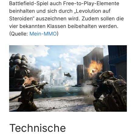
Battlefield-Spiel auch Free-to-Play-Elemente
beinhalten und sich durch „Levolution auf
Steroiden“ auszeichnen wird. Zudem sollen die
vier bekannten Klassen beibehalten werden.
(Quelle:
Mein-MMO
)
Technische