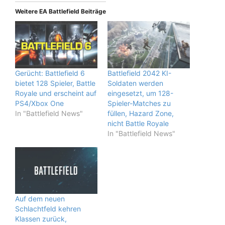
Weitere EA Battlefield Beiträge
Gerücht: Battlefield 6
Battlefield 2042 KI-
bietet 128 Spieler, Battle
Soldaten werden
Royale und erscheint auf
eingesetzt, um 128-
PS4/Xbox One
Spieler-Matches zu
In "Battlefield News"
füllen, Hazard Zone,
nicht Battle Royale
In "Battlefield News"
Auf dem neuen
Schlachtfeld kehren
Klassen zurück,