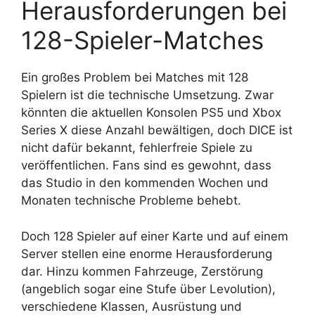
Herausforderungen bei
128-Spieler-Matches
Ein großes Problem bei Matches mit 128
Spielern ist die technische Umsetzung. Zwar
könnten die aktuellen Konsolen PS5 und Xbox
Series X diese Anzahl bewältigen, doch DICE ist
nicht dafür bekannt, fehlerfreie Spiele zu
veröffentlichen. Fans sind es gewohnt, dass
das Studio in den kommenden Wochen und
Monaten technische Probleme behebt.
Doch 128 Spieler auf einer Karte und auf einem
Server stellen eine enorme Herausforderung
dar. Hinzu kommen Fahrzeuge, Zerstörung
(angeblich sogar eine Stufe über Levolution),
verschiedene Klassen, Ausrüstung und