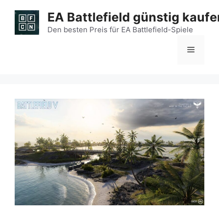
Zum
EA Battlefield günstig kaufe
Inhalt
springen
Den besten Preis für EA Battlefield-Spiele
Menü