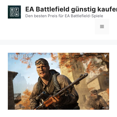
Zum
EA Battlefield günstig kaufe
Inhalt
springen
Den besten Preis für EA Battlefield-Spiele
Menü