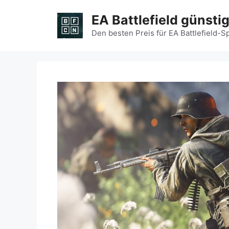
Zum
EA Battlefield günsti
Inhalt
springen
Den besten Preis für EA Battlefield-S