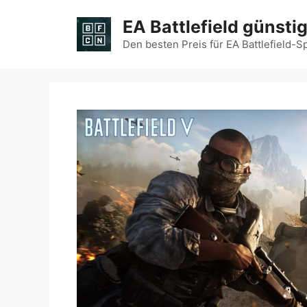
Zum
EA Battlefield günsti
Inhalt
springen
Den besten Preis für EA Battlefield-S