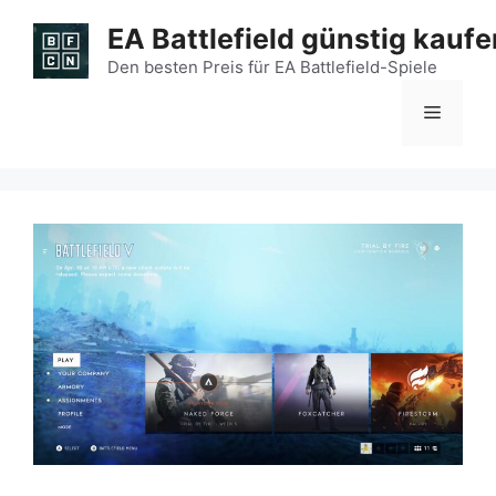
Zum
EA Battlefield günstig kaufe
Inhalt
springen
Den besten Preis für EA Battlefield-Spiele
Menü