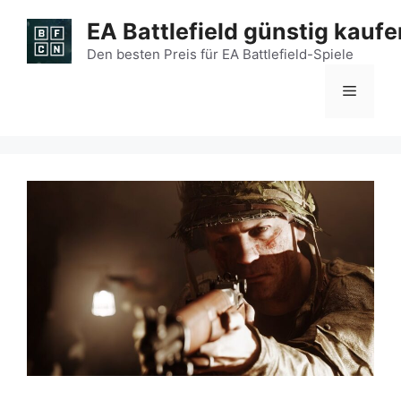
Zum
EA Battlefield günstig kaufe
Inhalt
springen
Den besten Preis für EA Battlefield-Spiele
Menü