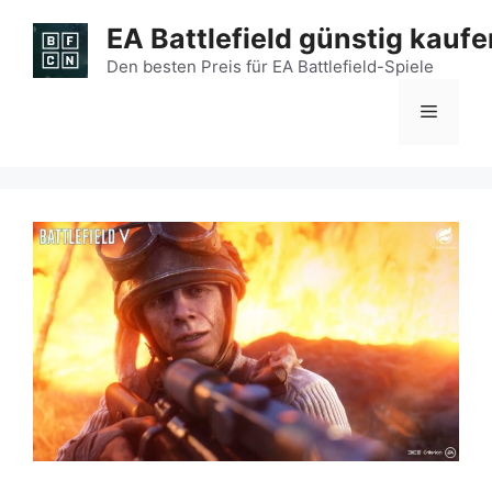
Zum
EA Battlefield günstig kaufe
Inhalt
springen
Den besten Preis für EA Battlefield-Spiele
Menü