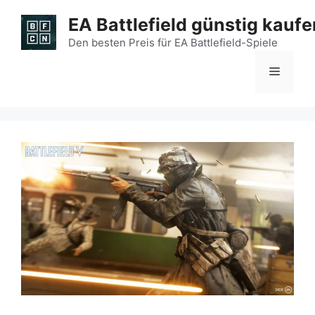
Zum
EA Battlefield günstig kaufe
Inhalt
springen
Den besten Preis für EA Battlefield-Spiele
Menü