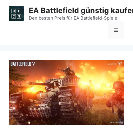
Zum
EA Battlefield günstig kaufe
Inhalt
springen
Den besten Preis für EA Battlefield-Spiele
Menü