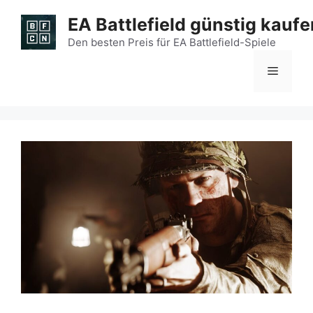
Zum
EA Battlefield günstig kaufe
Inhalt
springen
Den besten Preis für EA Battlefield-Spiele
Menü