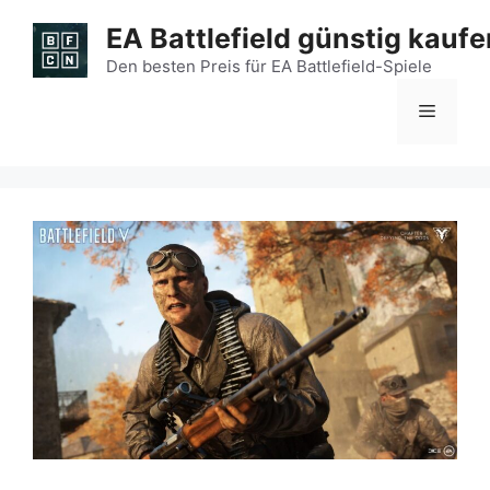
Zum
EA Battlefield günstig kaufe
Inhalt
springen
Den besten Preis für EA Battlefield-Spiele
Menü