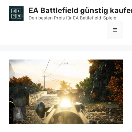
Zum
EA Battlefield günstig kaufe
Inhalt
springen
Den besten Preis für EA Battlefield-Spiele
Menü