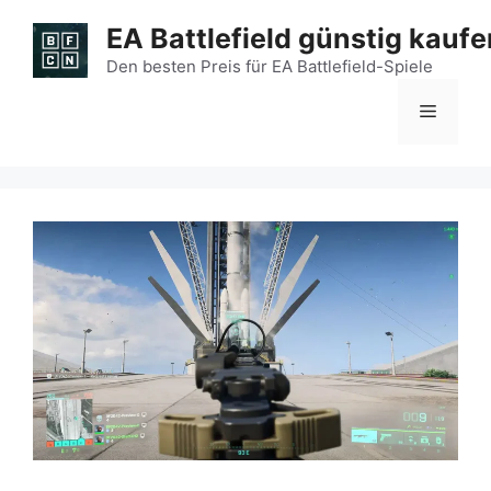
Zum
EA Battlefield günstig kaufe
Inhalt
springen
Den besten Preis für EA Battlefield-Spiele
Menü