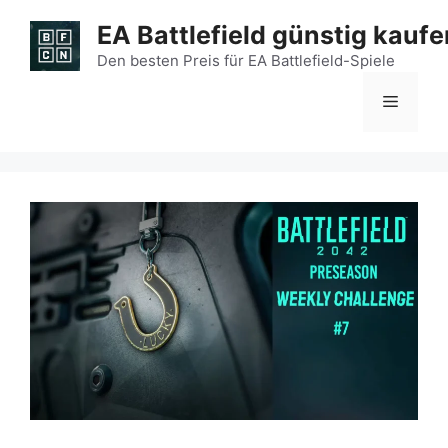
Zum
EA Battlefield günstig kaufe
Inhalt
springen
Den besten Preis für EA Battlefield-Spiele
Menü