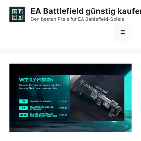
Zum
EA Battlefield günstig kaufe
Inhalt
springen
Den besten Preis für EA Battlefield-Spiele
Menü