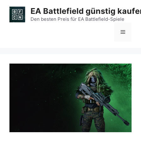
Zum
EA Battlefield günstig kaufe
Inhalt
springen
Den besten Preis für EA Battlefield-Spiele
Menü