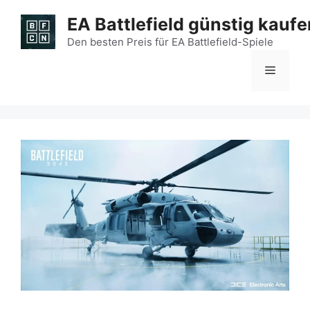
Zum
EA Battlefield günstig kaufe
Inhalt
springen
Den besten Preis für EA Battlefield-Spiele
Menü