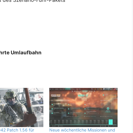
is des Szenario-Fünf-Pakets
hrte Umlaufbahn
042 Patch 1.56 für
Neue wöchentliche Missionen und