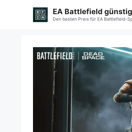
Zum
EA Battlefield günsti
Inhalt
springen
Den besten Preis für EA Battlefield-S