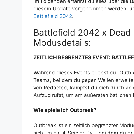
Im Folgenden erfährst du alles über die
diesem Update vorgenommen werden, und
Battlefield 2042
.
Battlefield 2042 x Dea
Modusdetails:
ZEITLICH BEGRENZTES EVENT: BATTLEF
Während dieses Events erlebst du „Outbre
Teams, bei dem du gegen Wellen erweiter
von Redacted, kämpfst du dich durch acht 
Aufzug rufst, um am äußersten östlichen
Wie spiele ich Outbreak?
Outbreak ist ein zeitlich begrenzter Modus
sich um ein 4-Spieler-PvE, bei dem du de