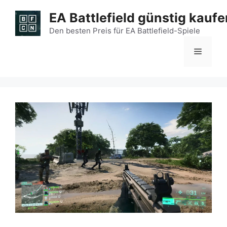
Zum
EA Battlefield günstig kaufe
Inhalt
springen
Den besten Preis für EA Battlefield-Spiele
Menü