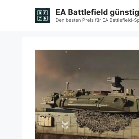
Zum
EA Battlefield günsti
Inhalt
springen
Den besten Preis für EA Battlefield-S