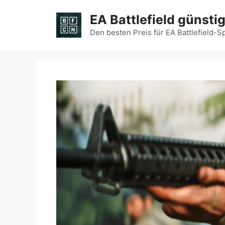
Zum
EA Battlefield günsti
Inhalt
springen
Den besten Preis für EA Battlefield-S