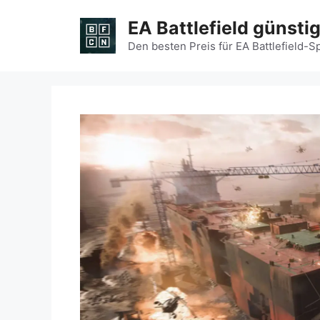
Zum
EA Battlefield günsti
Inhalt
springen
Den besten Preis für EA Battlefield-S