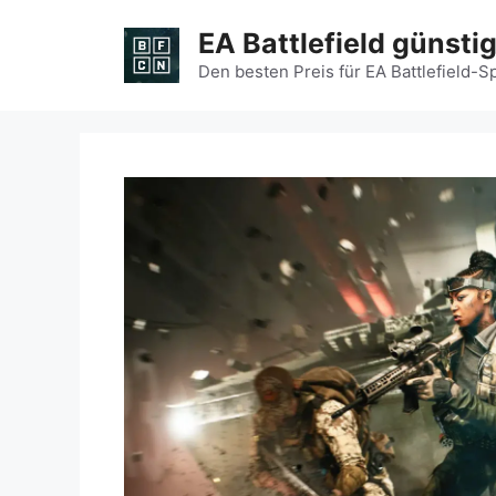
Zum
EA Battlefield günsti
Inhalt
springen
Den besten Preis für EA Battlefield-S