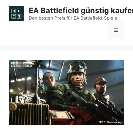
Zum
EA Battlefield günstig kaufe
Inhalt
springen
Den besten Preis für EA Battlefield-Spiele
Menü