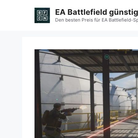
Zum
EA Battlefield günsti
Inhalt
springen
Den besten Preis für EA Battlefield-S