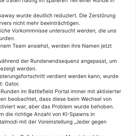
e traten häufig im späteren Teil einer Runde in
kaway wurde deutlich reduziert. Die Zerstörung
ervers nicht mehr beeinträchtigen.
nliche Vorkommnisse untersucht werden, die uns
urden.
inem Team ansiehst, werden ihre Namen jetzt
n während der Rundenendsequenz angepasst, um
ngezeigt werden.
isterungsfortschritt verdient werden kann, wurde
: Gator.
unden im Battlefield Portal immer mit aktivierter
aben beobachtet, dass diese beim Wechsel von
tiviert war, aber das Problem wurde behoben.
 die richtige Anzahl von KI-Spawns in
rtalmodi mit der Voreinstellung „Jeder gegen