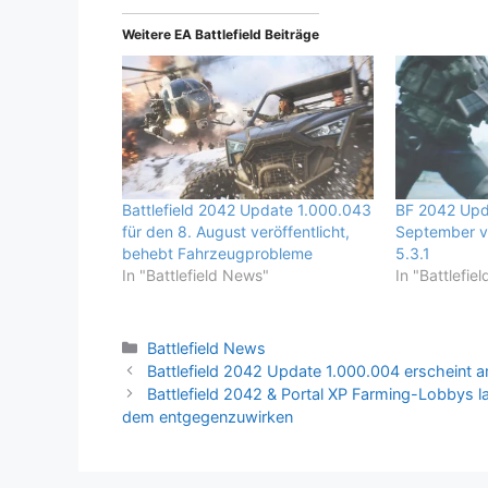
Weitere EA Battlefield Beiträge
Battlefield 2042 Update 1.000.043
BF 2042 Upda
für den 8. August veröffentlicht,
September ve
behebt Fahrzeugprobleme
5.3.1
In "Battlefield News"
In "Battlefie
Kategorien
Battlefield News
Battlefield 2042 Update 1.000.004 erscheint
Battlefield 2042 & Portal XP Farming-Lobbys l
dem entgegenzuwirken