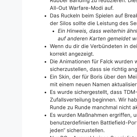
Rubber Banding zu reduzieren. Dies
All-Out Warfare-Modi auf.
Das Ruckeln beim Spielen auf Brea
der Silos sollte die Leistung des S
Ein Hinweis, dass weiterhin äh
auf anderen Karten gemeldet w
Wenn du dir die Verbündeten in de
korrekt angezeigt.
Die Animationen für Falck wurde
sicherzustellen, dass sie richtig a
Ein Skin, der für Boris über den Me
mit einem neuen Namen aktualisiert
Es wurde sichergestellt, dass TDM-R
Zufallsverteilung beginnen. Wir h
Runde zu Runde manchmal nicht ak
Es wurden Maßnahmen ergriffen, um
benutzerdefinierten Battlefield-Po
jeden“ sicherzustellen.