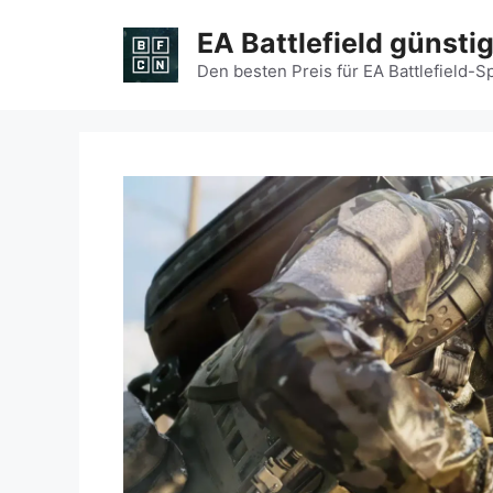
Zum
EA Battlefield günsti
Inhalt
springen
Den besten Preis für EA Battlefield-S