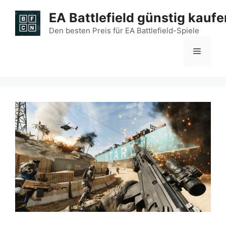
Zum
EA Battlefield günstig kaufe
Inhalt
springen
Den besten Preis für EA Battlefield-Spiele
Menü