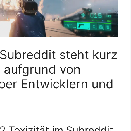
-Subreddit steht kurz
g aufgrund von
ber Entwicklern und
2 Toxizität im Subreddit