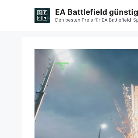
Zum
EA Battlefield günsti
Inhalt
springen
Den besten Preis für EA Battlefield-S