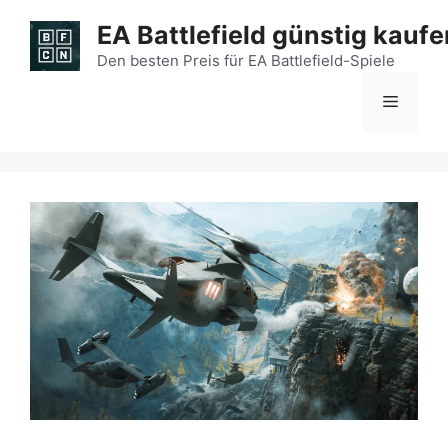
Zum
EA Battlefield günstig kaufe
Inhalt
springen
Den besten Preis für EA Battlefield-Spiele
Menü