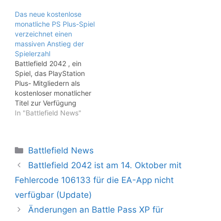
Das neue kostenlose
monatliche PS Plus-Spiel
verzeichnet einen
massiven Anstieg der
Spielerzahl
Battlefield 2042 , ein
Spiel, das PlayStation
Plus- Mitgliedern als
kostenloser monatlicher
Titel zur Verfügung
steht, hat einen
In "Battlefield News"
massiven Anstieg der
Spielerzahl erlebt,
nachdem es als Teil des
Kategorien
Battlefield News
Dienstes angeboten
wurde. PS Plus-
Battlefield 2042 ist am 14. Oktober mit
Mitglieder aller Stufen
Fehlercode 106133 für die EA-App nicht
erhalten jeden Monat
etwa drei Spiele
verfügbar (Update)
kostenlos, und die
Änderungen an Battle Pass XP für
Benutzer behalten den