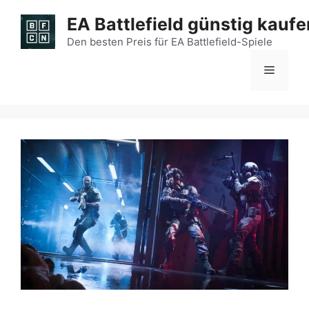
Zum
EA Battlefield günstig kaufe
Inhalt
springen
Den besten Preis für EA Battlefield-Spiele
Menü