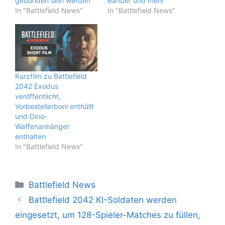
gebunden sein werden
Bänder und mehr
In "Battlefield News"
In "Battlefield News"
Kurzfilm zu Battlefield
2042 Exodus
veröffentlicht,
Vorbestellerboni enthüllt
und Dino-
Waffenanhänger
enthalten
In "Battlefield News"
Kategorien
Battlefield News
Battlefield 2042 KI-Soldaten werden
eingesetzt, um 128-Spieler-Matches zu füllen,