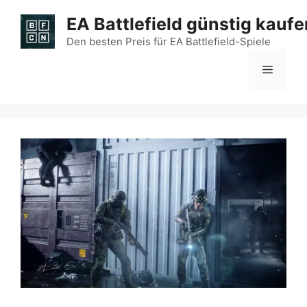
Zum
EA Battlefield günstig kaufe
Inhalt
springen
Den besten Preis für EA Battlefield-Spiele
Menü